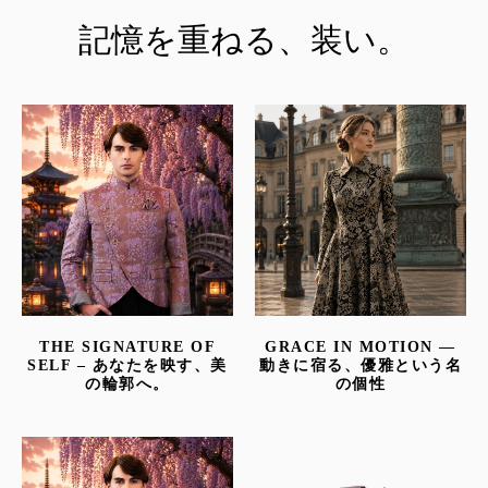
の
記憶を重ねる、装い。
矢
印
を
使
っ
て
ス
ラ
イ
ド
シ
ョ
ー
THE SIGNATURE OF
GRACE IN MOTION —
を
SELF – あなたを映す、美
動きに宿る、優雅という名
ナ
の輪郭へ。
の個性
ビ
ゲ
ー
ト