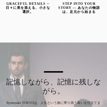
GRACEFUL DETAILS ─
STEP INTO YOUR
す
左
日々に美を添える、小さな
STORY — あなたの物語
右
選択。
は、足元から始まる
に
る
ス
ワ
イ
プ
し
ま
す
記憶しながら、記憶に残しな
がら。
Ryunosuke TOKYOは、人生という旅に寄り添う装いを仕立てま