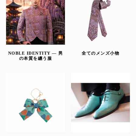
す
る
か、
LINE
Instagram
YouTube
モ
バ
イ
ル
デ
も
NOBLE IDENTITY — 男
全てのメンズ小物
バ
の本質を纏う服
イ
う
ス
を
一
使
用
し
度
て
い
検
る
場
索
合
は