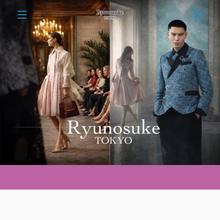
コ
カ
ン
テ
メ
ン
ー
ツ
ニ
に
ト
ス
ュ
キ
を
ッ
ー
プ
す
見
る
る
右
と
左