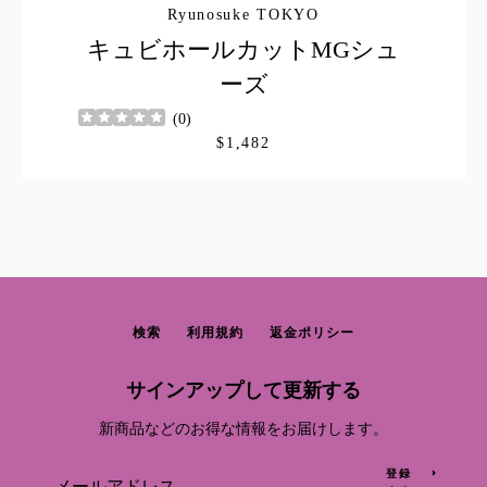
Ryunosuke TOKYO
す
キュビホールカットMGシュ
る
ーズ
(
0
)
$1,482
検索
利用規約
返金ポリシー
サインアップして更新する
新商品などのお得な情報をお届けします。
登録