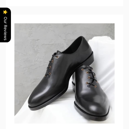
LINE
Instagram
YouTube
Our Reviews
も
う
一
度
検
索