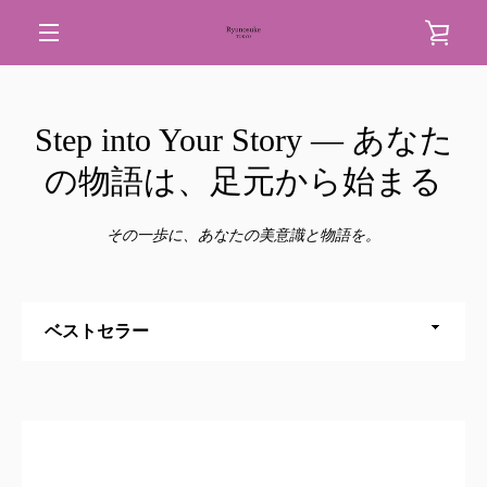
コ
カ
ン
テ
メ
ン
ー
ツ
ニ
Step into Your Story — あなた
に
ト
ス
ュ
の物語は、足元から始まる
キ
を
ッ
ー
プ
その一歩に、あなたの美意識と物語を。
す
見
る
る
並
び
替
え