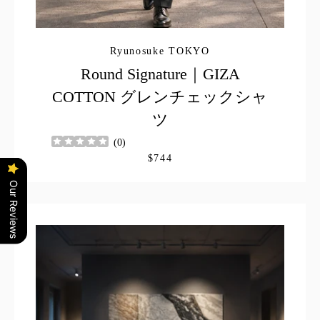
Ryunosuke TOKYO
Round Signature｜GIZA
COTTON グレンチェックシャ
ツ
(
0
)
$744
Our Reviews