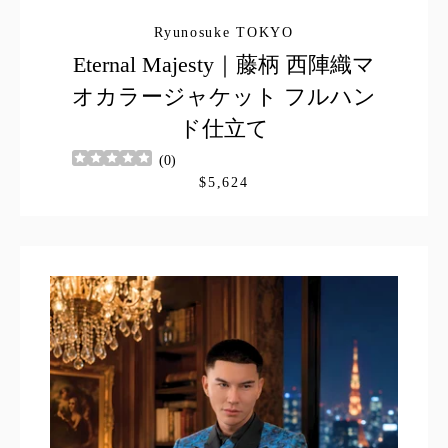
Ryunosuke TOKYO
Eternal Majesty｜藤柄 西陣織マ
LINE
Instagram
YouTube
オカラージャケット フルハン
ド仕立て
(
0
)
も
$5,624
う
一
度
検
索