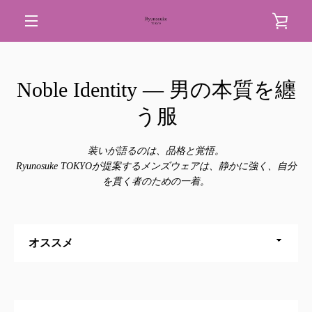
コ
カ
ン
テ
メ
ン
ー
ツ
ニ
Noble Identity — 男の本質を纏
に
ト
ス
ュ
う服
キ
を
ッ
ー
プ
装いが語るのは、品格と覚悟。
す
見
Ryunosuke TOKYOが提案するメンズウェアは、静かに強く、自分
る
を貫く者のための一着。
る
並
び
替
え